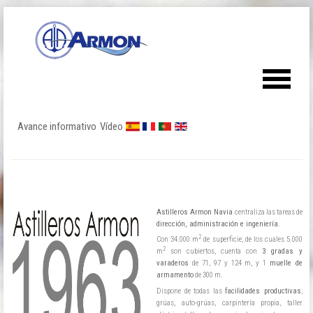
Avance informativo
Vídeo
Astilleros Armon Navia
centraliza las tareas de
dirección, administración e ingeniería
.
2
Con 34.000 m
de superficie, de los cuales 5.000
2
m
son cubiertos, cuenta con
3 gradas y
varaderos
de 71, 97 y 124 m, y 1
muelle de
armamento
de 300 m.
Dispone de todas las
facilidades productivas
;
grúas, auto-grúas, carpintería propia, taller