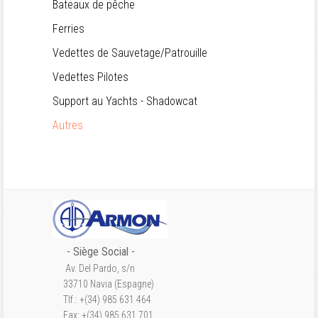
Bateaux de pêche
Ferries
Vedettes de Sauvetage/Patrouille
Vedettes Pilotes
Support au Yachts - Shadowcat
Autres
- S
iège Social
-
Av. Del Pardo, s/n
33710 Navia (Espagne)
Tlf.: +(34) 985 631 464
Fax: +(34) 985 631 701