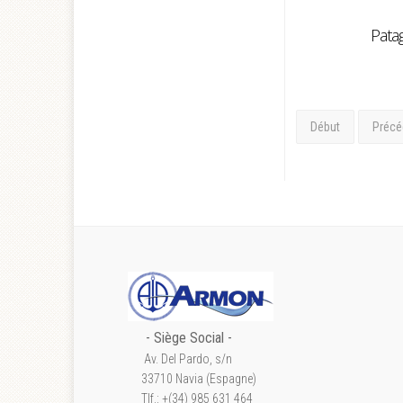
Pata
Début
Précé
- S
iège Social
-
Av. Del Pardo, s/n
33710 Navia (Espagne)
Tlf.: +(34) 985 631 464