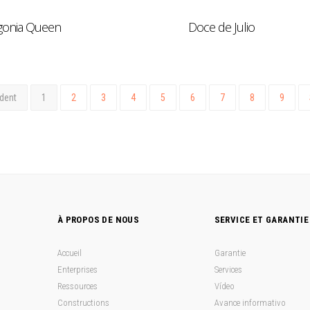
gonia Queen
Doce de Julio
dent
1
2
3
4
5
6
7
8
9
À PROPOS DE NOUS
SERVICE ET GARANTIE
Accueil
Garantie
Enterprises
Services
Ressources
Vídeo
Constructions
Avance informativo