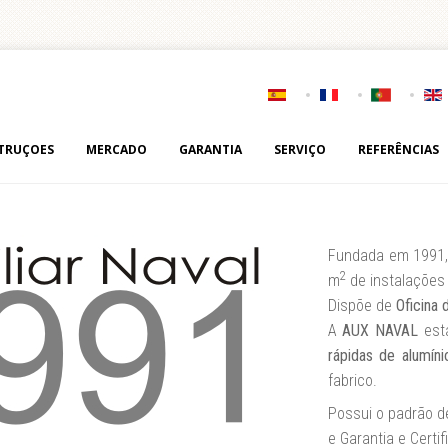
TRUÇOES
MERCADO
GARANTIA
SERVIÇO
REFERÊNCIAS
Fundada em 1991
2
m
de instalações
Dispõe de
Oficina 
A
AUX NAVAL
está
rápidas de alumíni
fabrico.
Possui o padrão d
e Garantia e Certi