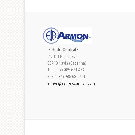
- Sede Central -
Av. Del Pardo, s/n
33710 Navia (Espanha)
Tlf.: +(34) 985 631 464
Fax: +(34) 985 631 701
armon@astillerosarmon.com