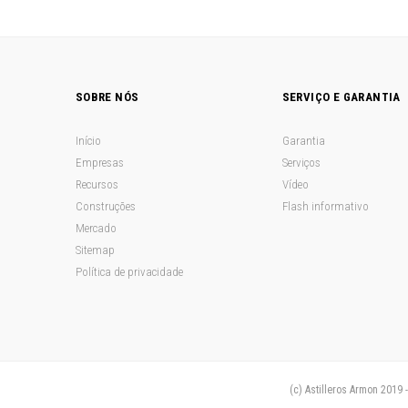
SOBRE NÓS
SERVIÇO E GARANTIA
Início
Garantia
Empresas
Serviços
Recursos
Vídeo
Construções
Flash informativo
Mercado
Sitemap
Política de privacidade
(c) Astilleros Armon 2019 