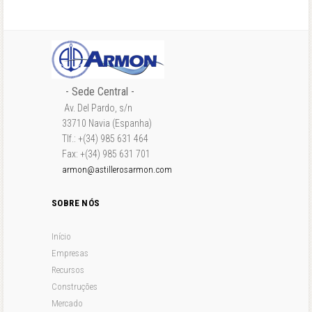
- Sede Central -
Av. Del Pardo, s/n
33710 Navia (Espanha)
Tlf.: +(34) 985 631 464
Fax: +(34) 985 631 701
armon@astillerosarmon.com
SOBRE NÓS
Início
Empresas
Recursos
Construções
Mercado