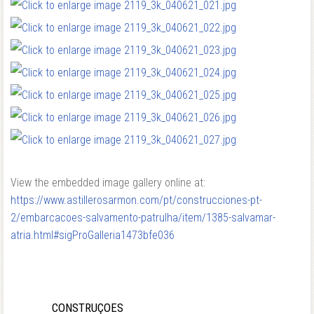
View the embedded image gallery online at:
https://www.astillerosarmon.com/pt/construcciones-pt-
2/embarcacoes-salvamento-patrulha/item/1385-salvamar-
atria.html#sigProGalleria1473bfe036
CONSTRUÇOES