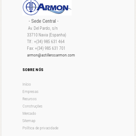
- Sede Central -
Av. Del Pardo, s/n
33710 Navia (Espanha)
Tlf.: +(34) 985 631 464
Fax: +(34) 985 631 701
armon@astillerosarmon.com
SOBRE NÓS
Início
Empresas
Recursos
Construções
Mercado
Sitemap
Política de privacidade