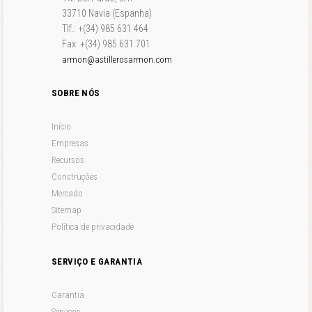
33710 Navia (Espanha)
Tlf.: +(34) 985 631 464
Fax: +(34) 985 631 701
armon@astillerosarmon.com
SOBRE NÓS
Início
Empresas
Recursos
Construções
Mercado
Sitemap
Política de privacidade
SERVIÇO E GARANTIA
Garantia
Serviços