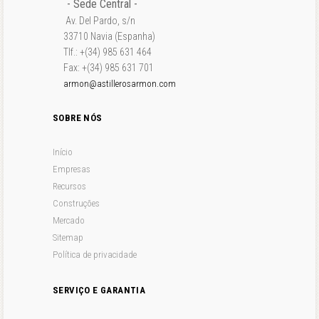
- Sede Central -
Av. Del Pardo, s/n
33710 Navia (Espanha)
Tlf.: +(34) 985 631 464
Fax: +(34) 985 631 701
armon@astillerosarmon.com
SOBRE NÓS
Início
Empresas
Recursos
Construções
Mercado
Sitemap
Política de privacidade
SERVIÇO E GARANTIA