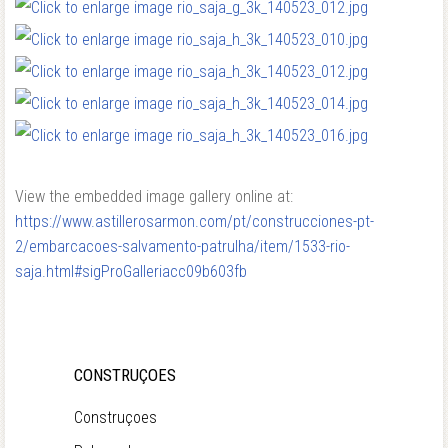
View the embedded image gallery online at:
https://www.astillerosarmon.com/pt/construcciones-pt-
2/embarcacoes-salvamento-patrulha/item/1533-rio-
saja.html#sigProGalleriacc09b603fb
CONSTRUÇOES
Construçoes