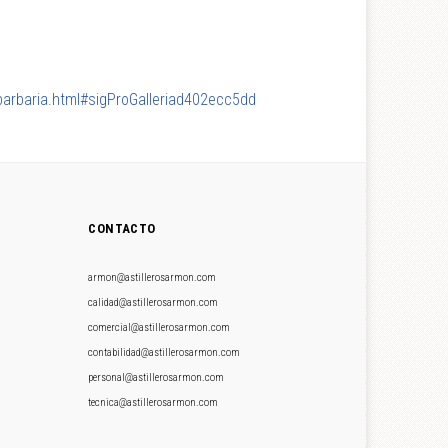
barbaria.html#sigProGalleriad402ecc5dd
CONTACTO
armon@astillerosarmon.com
calidad@astillerosarmon.com
comercial@astillerosarmon.com
contabilidad@astillerosarmon.com
personal@astillerosarmon.com
tecnica@astillerosarmon.com