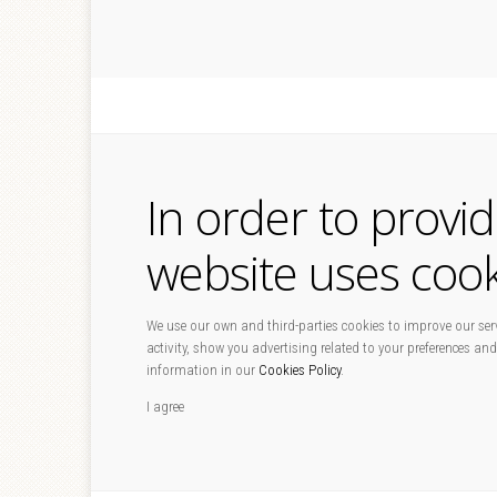
In order to provi
website uses cook
We use our own and third-parties cookies to improve our serv
activity, show you advertising related to your preferences and
information in our
Cookies Policy
.
I agree