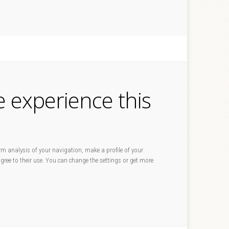
e experience this
rm analysis of your navigation, make a profile of your
 agree to their use. You can change the settings or get more