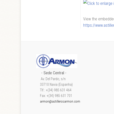
View the embedded 
https://www.astil
- Sede Central -
Av. Del Pardo, s/n
33710 Navia (Espanha)
Tlf.: +(34) 985 631 464
Fax: +(34) 985 631 701
armon@astillerosarmon.com