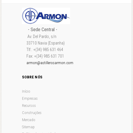
- Sede Central -
Av. Del Pardo, s/n
33710 Navia (Espanha)
Tlf.: +(34) 985 631 464
Fax: +(34) 985 631 701
armon@astillerosarmon.com
SOBRE NÓS
Início
Empresas
Recursos
Construções
Mercado
Sitemap