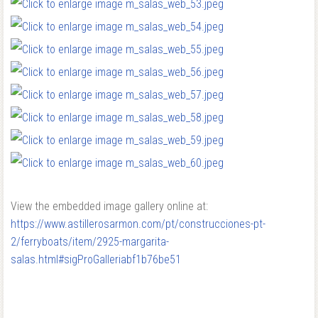
View the embedded image gallery online at:
https://www.astillerosarmon.com/pt/construcciones-pt-
2/ferryboats/item/2925-margarita-
salas.html#sigProGalleriabf1b76be51