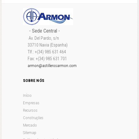
- Sede Central -
Av. Del Pardo, s/n
33710 Navia (Espanha)
Tlf.: +(34) 985 631 464
Fax: +(34) 985 631 701
armon@astillerosarmon.com
SOBRE NÓS
Início
Empresas
Recursos
Construções
Mercado
Sitemap