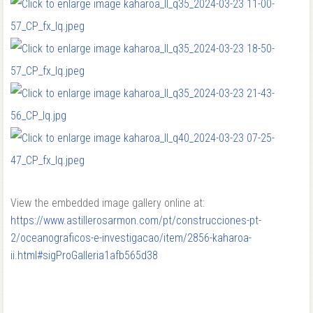
View the embedded image gallery online at:
https://www.astillerosarmon.com/pt/construcciones-pt-
2/oceanograficos-e-investigacao/item/2856-kaharoa-
ii.html#sigProGalleria1afb565d38