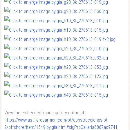
View the embedded image gallery online at:
https://www.astillerosarmon.com/pt/construcciones-pt-
2/offshore/item/1549-bylgia.html#sigProGalleria6867ac9741