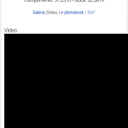
Comprimento: 57,25 m - Boca: 12,50 m
Galería
|Vídeo |
e-photobook
|
360°
Video