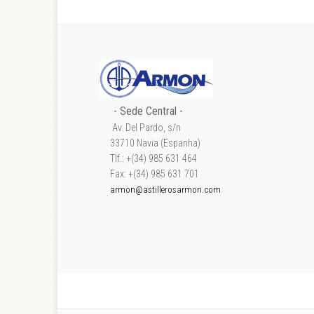
- Sede Central -
Av. Del Pardo, s/n
33710 Navia (Espanha)
Tlf.: +(34) 985 631 464
Fax: +(34) 985 631 701
armon@astillerosarmon.com