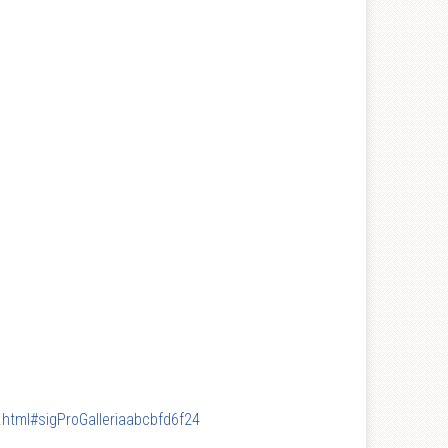
.html#sigProGalleriaabcbfd6f24