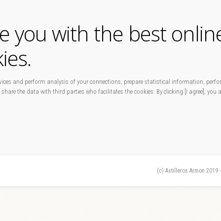
de you with the best onlin
ies.
ices and perform analysis of your connections, prepare statistical information, perfo
 share the data with third parties who facilitates the cookies. By clicking [I agree], you
(c) Astilleros Armon 2019 