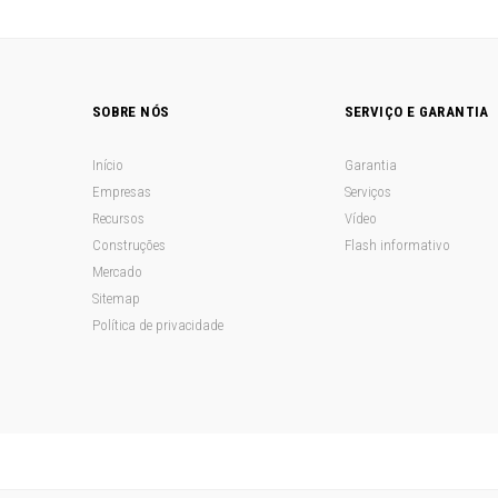
SOBRE NÓS
SERVIÇO E GARANTIA
Início
Garantia
Empresas
Serviços
Recursos
Vídeo
Construções
Flash informativo
Mercado
Sitemap
Política de privacidade