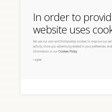
In order to provi
website uses cook
We use our own and third-parties cookies to improve our serv
activity, show you advertising related to your preferences and
information in our
Cookies Policy
.
I agree