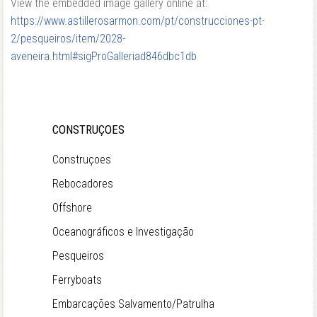
View the embedded image gallery online at:
https://www.astillerosarmon.com/pt/construcciones-pt-
2/pesqueiros/item/2028-
aveneira.html#sigProGalleriad846dbc1db
CONSTRUÇOES
Construçoes
Rebocadores
Offshore
Oceanográficos e Investigação
Pesqueiros
Ferryboats
Embarcações Salvamento/Patrulha