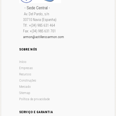
- Sede Central -
Av. Del Pardo, s/n
33710 Navia (Espanha)
Tlf.: +(34) 985 631 464
Fax: +(34) 985 631 701
armon@astillerosarmon.com
SOBRE NÓS
Início
Empresas
Recursos
Construções
Mercado
Sitemap
Política de privacidade
SERVIÇO E GARANTIA