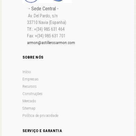
- Sede Central -
Av. Del Pardo, s/n
33710 Navia (Espanha)
Tlf.: +(34) 985 631 464
Fax: +(34) 985 631 701
armon@astillerosarmon.com
SOBRE NÓS
Início
Empresas
Recursos
Construções
Mercado
Sitemap
Política de privacidade
SERVIÇO E GARANTIA