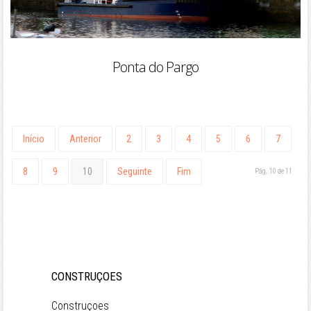
Ponta do Pargo
Início
Anterior
2
3
4
5
6
7
8
9
10
Seguinte
Fim
Pág. 10 de 11
CONSTRUÇOES
Construçoes