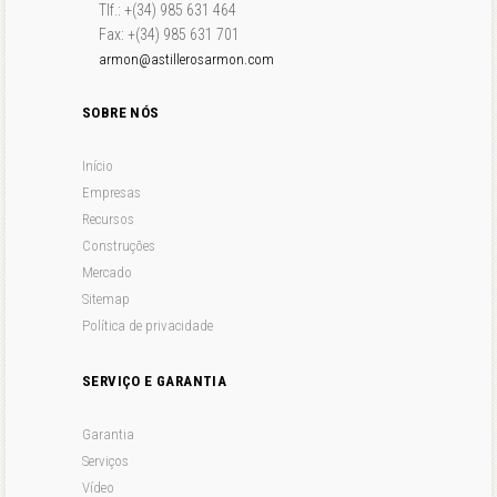
Tlf.: +(34) 985 631 464
Fax: +(34) 985 631 701
armon@astillerosarmon.com
SOBRE NÓS
Início
Empresas
Recursos
Construções
Mercado
Sitemap
Política de privacidade
SERVIÇO E GARANTIA
Garantia
Serviços
Vídeo