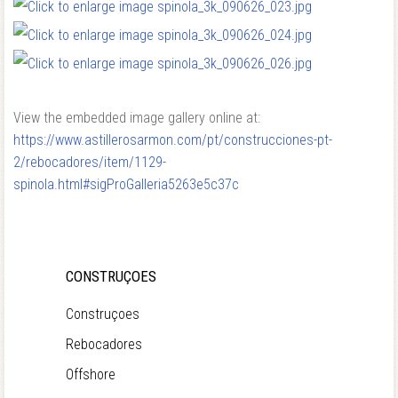
View the embedded image gallery online at:
https://www.astillerosarmon.com/pt/construcciones-pt-
2/rebocadores/item/1129-
spinola.html#sigProGalleria5263e5c37c
CONSTRUÇOES
Construçoes
Rebocadores
Offshore