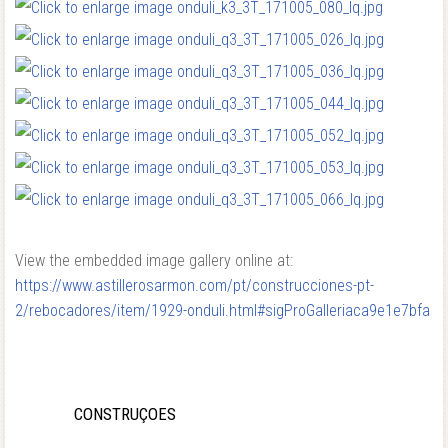
View the embedded image gallery online at:
https://www.astillerosarmon.com/pt/construcciones-pt-
2/rebocadores/item/1929-onduli.html#sigProGalleriaca9e1e7bfa
CONSTRUÇOES