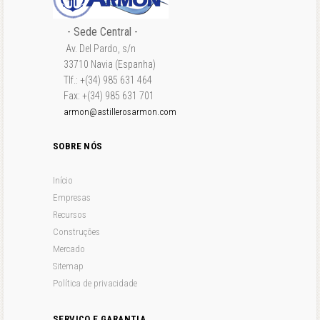
- Sede Central -
Av. Del Pardo, s/n
33710 Navia (Espanha)
Tlf.: +(34) 985 631 464
Fax: +(34) 985 631 701
armon@astillerosarmon.com
SOBRE NÓS
Início
Empresas
Recursos
Construções
Mercado
Sitemap
Política de privacidade
SERVIÇO E GARANTIA