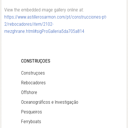
View the embedded image gallery online at:
https://www.astillerosarmon.com/pt/construcciones-pt-
2/rebocadores/item/2102-
mezghrane.html#sigProGalleria5da705a814
CONSTRUÇOES
Construçoes
Rebocadores
Offshore
Oceanográficos e Investigação
Pesqueiros
Ferryboats