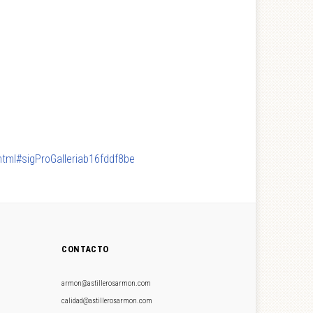
html#sigProGalleriab16fddf8be
CONTACTO
armon@astillerosarmon.com
calidad@astillerosarmon.com