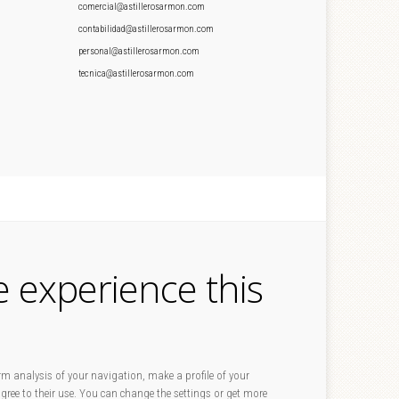
comercial@astillerosarmon.com
contabilidad@astillerosarmon.com
personal@astillerosarmon.com
tecnica@astillerosarmon.com
e experience this
rm analysis of your navigation, make a profile of your
 agree to their use. You can change the settings or get more