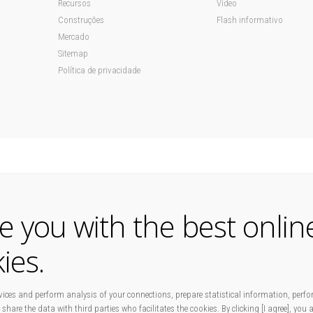
Recursos
Vídeo
Construções
Flash informativo
Mercado
Sitemap
Política de privacidade
de you with the best onlin
ies.
ices and perform analysis of your connections, prepare statistical information, perfo
 share the data with third parties who facilitates the cookies. By clicking [I agree], you