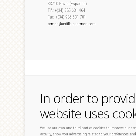
33710 Navia (Espanha)
Tlf.: +(34) 985 631 464
Fax: +(34) 985 631 701
armon@astillerosarmon.com
In order to provi
website uses cook
We use our own and third-parties cookies to improve our serv
activity, show you advertising related to your preferences and