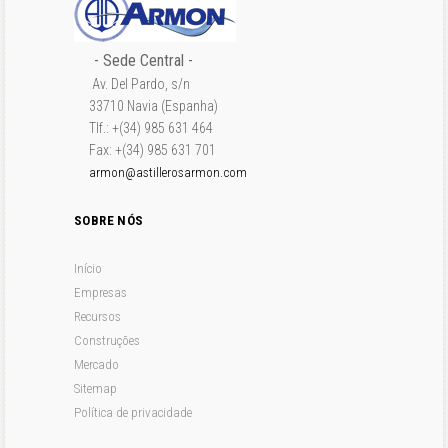
- Sede Central -
Av. Del Pardo, s/n
33710 Navia (Espanha)
Tlf.: +(34) 985 631 464
Fax: +(34) 985 631 701
armon@astillerosarmon.com
SOBRE NÓS
Início
Empresas
Recursos
Construções
Mercado
Sitemap
Política de privacidade