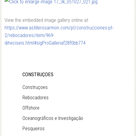
View the embedded image gallery online at:
https://www.astillerosarmon.com/pt/construcciones-pt-
2/rebocadores/item/969-
diheciseis.html#sigProGalleriaf28f0bb774
CONSTRUÇOES
Construçoes
Rebocadores
Offshore
Oceanográficos e Investigação
Pesqueiros