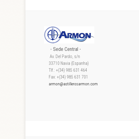
- Sede Central -
Av. Del Pardo, s/n
33710 Navia (Espanha)
Tlf.: +(34) 985 631 464
Fax: +(34) 985 631 701
armon@astillerosarmon.com