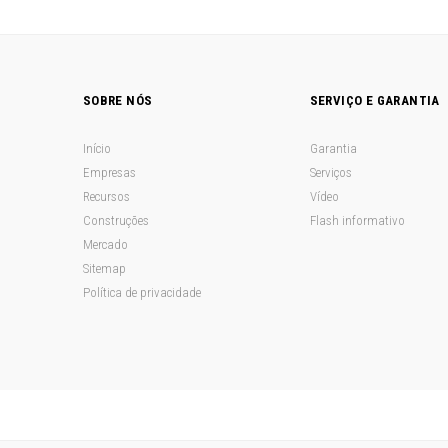
SOBRE NÓS
SERVIÇO E GARANTIA
Início
Garantia
Empresas
Serviços
Recursos
Vídeo
Construções
Flash informativo
Mercado
Sitemap
Política de privacidade