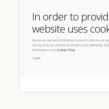
In order to provi
website uses cook
We use our own and third-parties cookies to improve our serv
activity, show you advertising related to your preferences and
information in our
Cookies Policy
.
I agree