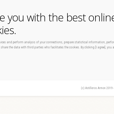
de you with the best onlin
ies.
ices and perform analysis of your connections, prepare statistical information, perfo
 share the data with third parties who facilitates the cookies. By clicking [I agree], you
(c) Astilleros Armon 2019 