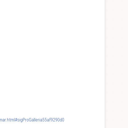
mar.html#sigProGalleria55af9290d0