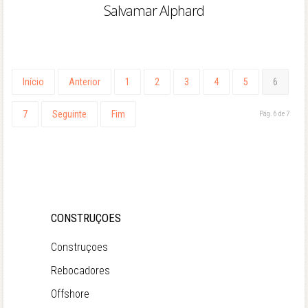
Salvamar Alphard
Início
Anterior
1
2
3
4
5
6
7
Seguinte
Fim
Pág. 6 de 7
CONSTRUÇOES
Construçoes
Rebocadores
Offshore