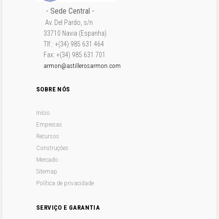
- Sede Central -
Av. Del Pardo, s/n
33710 Navia (Espanha)
Tlf.: +(34) 985 631 464
Fax: +(34) 985 631 701
armon@astillerosarmon.com
SOBRE NÓS
Início
Empresas
Recursos
Construções
Mercado
Sitemap
Política de privacidade
SERVIÇO E GARANTIA