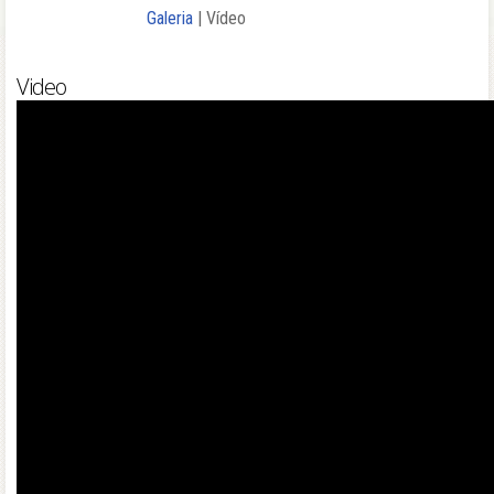
Galeria
| Vídeo
| e-photobook
Video