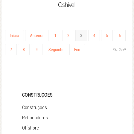
Oshiveli
Início
Anterior
1
2
3
4
5
6
7
8
9
Seguinte
Fim
Pág. 3 de 9
CONSTRUÇOES
Construçoes
Rebocadores
Offshore