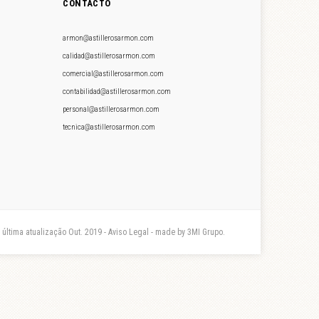
CONTACTO
armon@astillerosarmon.com
calidad@astillerosarmon.com
comercial@astillerosarmon.com
contabilidad@astillerosarmon.com
personal@astillerosarmon.com
tecnica@astillerosarmon.com
- última atualização Out. 2019 - Aviso Legal - made by 3MI Grupo.