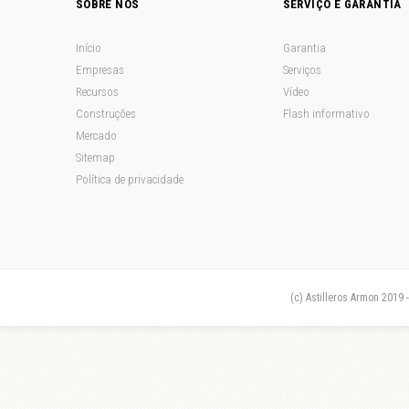
SOBRE NÓS
SERVIÇO E GARANTIA
Início
Garantia
Empresas
Serviços
Recursos
Vídeo
Construções
Flash informativo
Mercado
Sitemap
Política de privacidade
(c) Astilleros Armon 2019 