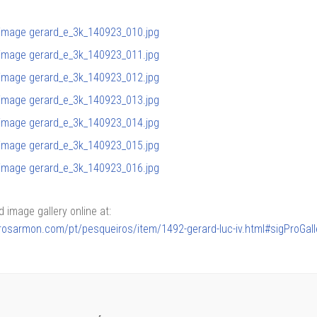
image gallery online at:
lerosarmon.com/pt/pesqueiros/item/1492-gerard-luc-iv.html#sigProGal