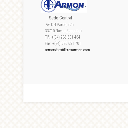
- Sede Central -
Av. Del Pardo, s/n
33710 Navia (Espanha)
Tlf.: +(34) 985 631 464
Fax: +(34) 985 631 701
armon@astillerosarmon.com