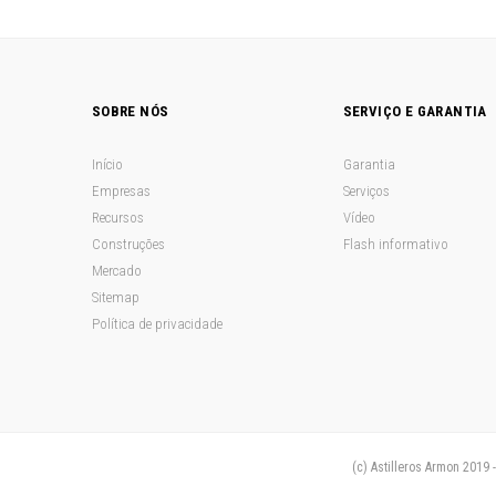
SOBRE NÓS
SERVIÇO E GARANTIA
Início
Garantia
Empresas
Serviços
Recursos
Vídeo
Construções
Flash informativo
Mercado
Sitemap
Política de privacidade
(c) Astilleros Armon 2019 