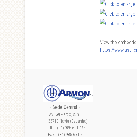
View the embedded 
https://www.astil
- Sede Central -
Av. Del Pardo, s/n
33710 Navia (Espanha)
Tlf.: +(34) 985 631 464
Fax: +(34) 985 631 701