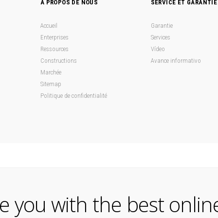
À PROPOS DE NOUS
SERVICE ET GARANTIE
Accueil
Garantie
Enterprises
Services
Ressources
Vídeo
Constructions
Avance informativo
Marchée
Sitemap
Politique de confidentialité
de you with the best onlin