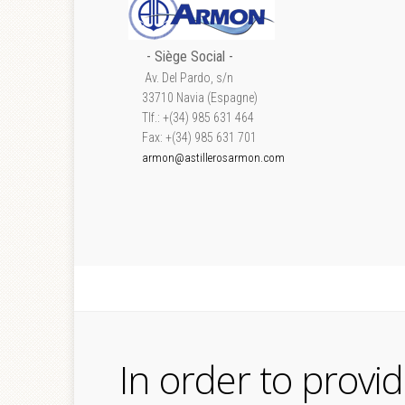
- S
iège Social
-
Av. Del Pardo, s/n
33710 Navia (Espagne)
Tlf.: +(34) 985 631 464
Fax: +(34) 985 631 701
armon@astillerosarmon.com
In order to provi