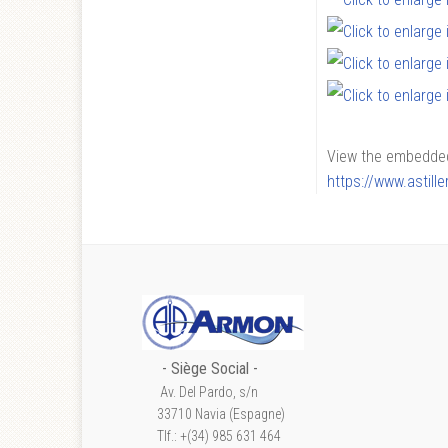
View the embedded 
https://www.astil
- S
iège Social
-
Av. Del Pardo, s/n
33710 Navia (Espagne)
Tlf.: +(34) 985 631 464