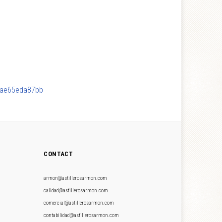
riae65eda87bb
CONTACT
armon@astillerosarmon.com
calidad@astillerosarmon.com
comercial@astillerosarmon.com
contabilidad@astillerosarmon.com