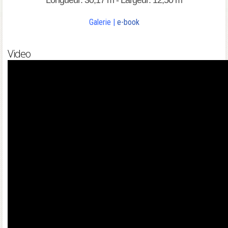
Longueur: 30,17 m - Largeur: 12,50 m
Galerie
|
e-book
Video