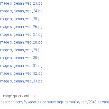
image gallery online at:
lerosarmon.com/fr/vedettes-de-sauvetage-patrouille/item/2348-salva