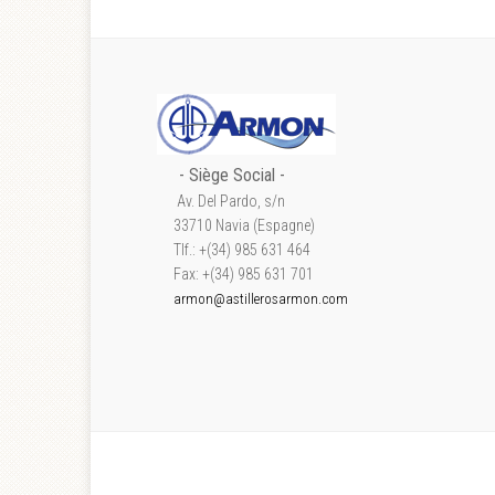
- S
iège Social
-
Av. Del Pardo, s/n
33710 Navia (Espagne)
Tlf.: +(34) 985 631 464
Fax: +(34) 985 631 701
armon@astillerosarmon.com