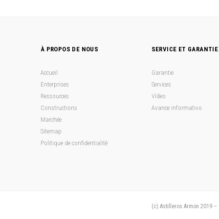
À PROPOS DE NOUS
SERVICE ET GARANTIE
Accueil
Garantie
Enterprises
Services
Ressources
Vídeo
Constructions
Avance informativo
Marchée
Sitemap
Politique de confidentialité
(c) Astilleros Armon 2019 –