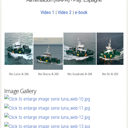
Alimentación (MAPA) - Pay: Espagne
Vídeo 1
|
Vídeo 2
|
e-book
Rio Luna A-206
Rio Riaza A-205
Rio Guadiato A-204
Rio Sil A-203
Image Gallery