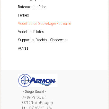
Bateaux de pêche
Ferries
Vedettes de Sauvetage/Patrouille
Vedettes Pilotes
Support au Yachts - Shadowcat
Autres
- S
iège Social
-
Av. Del Pardo, s/n
33710 Navia (Espagne)
Tlf.: +(34) 985 631 464