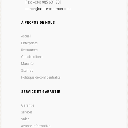
Fax: +(34) 985 631 701
armon@astillerosarmon.com
À PROPOS DE NOUS
Accueil
Enterprises
Ressources
Constructions
Marchée
Sitemap
Politique de confidentialité
SERVICE ET GARANTIE
Garantie
Services
Vídeo
Avance informativo