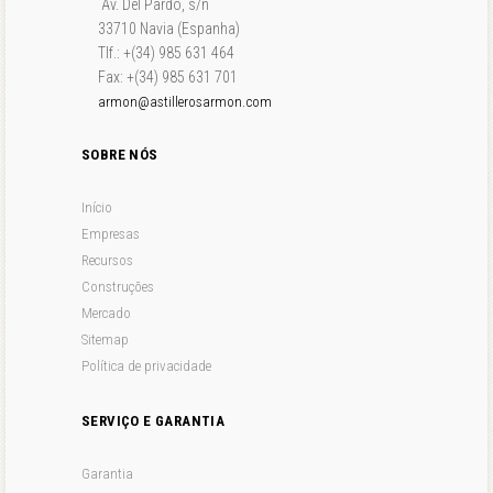
Av. Del Pardo, s/n
33710 Navia (Espanha)
Tlf.: +(34) 985 631 464
Fax: +(34) 985 631 701
armon@astillerosarmon.com
SOBRE NÓS
Início
Empresas
Recursos
Construções
Mercado
Sitemap
Política de privacidade
SERVIÇO E GARANTIA
Garantia