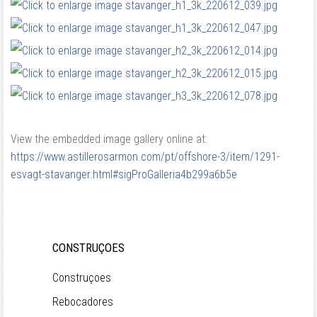
View the embedded image gallery online at:
https://www.astillerosarmon.com/pt/offshore-3/item/1291-
esvagt-stavanger.html#sigProGalleria4b299a6b5e
CONSTRUÇOES
Construçoes
Rebocadores