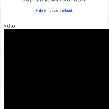
Compriment: 43,34 m - Boca: 12,00 m
Galería
| Vídeo |
e-book
Video