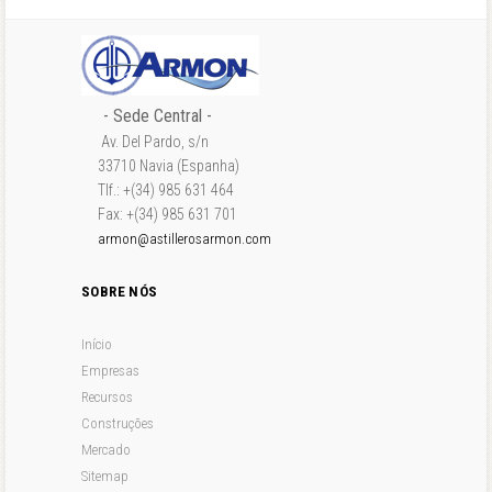
- Sede Central -
Av. Del Pardo, s/n
33710 Navia (Espanha)
Tlf.: +(34) 985 631 464
Fax: +(34) 985 631 701
armon@astillerosarmon.com
SOBRE NÓS
Início
Empresas
Recursos
Construções
Mercado
Sitemap