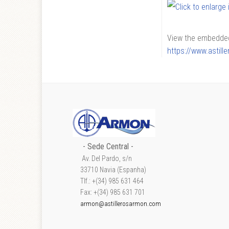
View the embedded 
https://www.astil
- Sede Central -
Av. Del Pardo, s/n
33710 Navia (Espanha)
Tlf.: +(34) 985 631 464
Fax: +(34) 985 631 701
armon@astillerosarmon.com