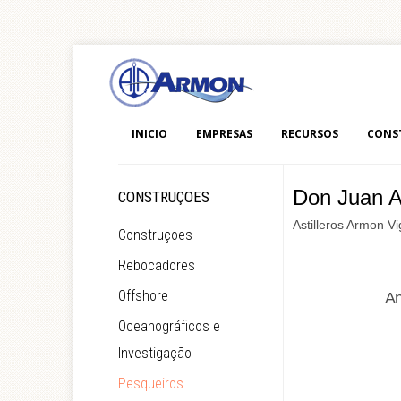
INICIO
EMPRESAS
RECURSOS
CONS
Don Juan A
CONSTRUÇOES
Astilleros Armon V
Construçoes
Rebocadores
Offshore
An
Oceanográficos e
Investigação
Pesqueiros