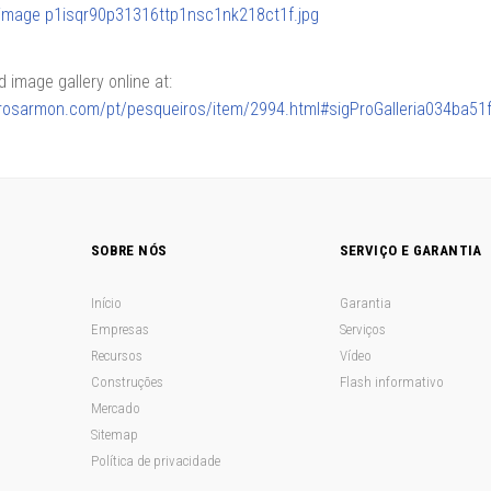
image gallery online at:
lerosarmon.com/pt/pesqueiros/item/2994.html#sigProGalleria034ba51
SOBRE NÓS
SERVIÇO E GARANTIA
Início
Garantia
Empresas
Serviços
Recursos
Vídeo
Construções
Flash informativo
Mercado
Sitemap
Política de privacidade